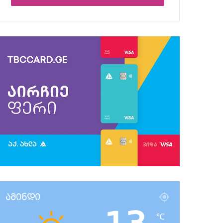
ამინდი
℃