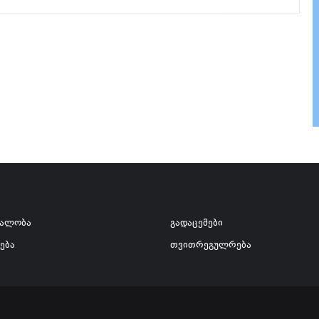
ვალობა
გადაცემები
ება
თვითრეგულრება