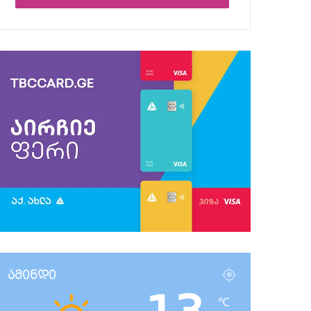
ამინდი
℃