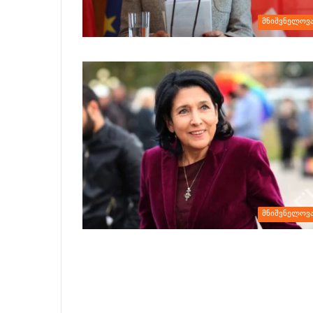
მნიშვნელოვ
მნიშვნელოვ