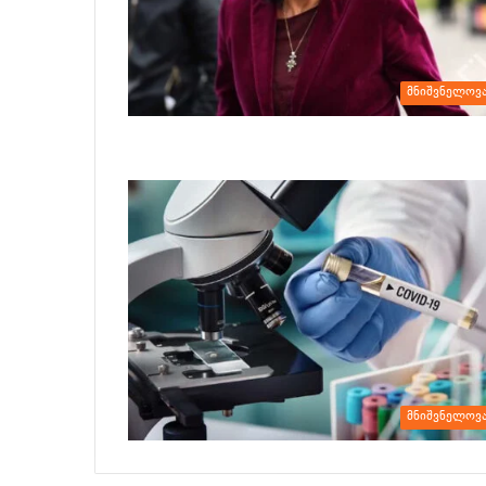
მნიშვნელოვ
მნიშვნელოვ