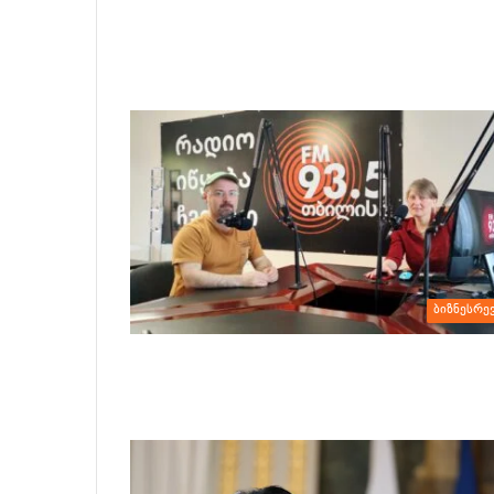
ბიზნესრე