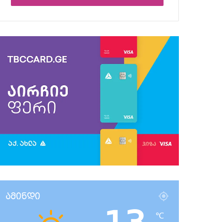
ამინდი
℃