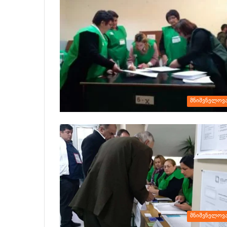
მნიშვნელოვ
მნიშვნელოვ