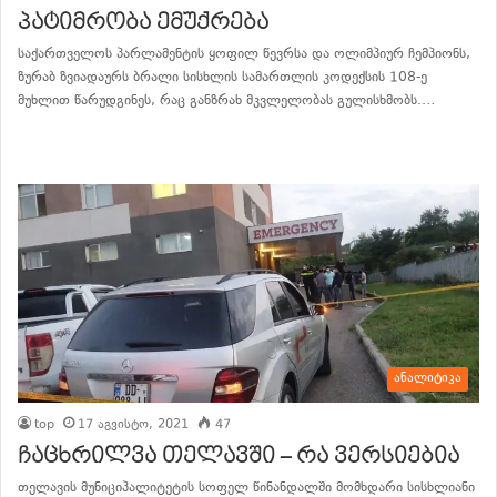
პატიმრობა ემუქრება
საქართველოს პარლამენტის ყოფილ წევრსა და ოლიმპიურ ჩემპიონს,
ზურაბ ზვიადაურს ბრალი სისხლის სამართლის კოდექსის 108-ე
მუხლით წარუდგინეს, რაც განზრახ მკვლელობას გულისხმობს.…
განაგრძე კითხვა
ანალიტიკა
top
17 აგვისტო, 2021
47
ჩაცხრილვა თელავში – რა ვერსიებია
თელავის მუნიციპალიტეტის სოფელ წინანდალში მომხდარი სისხლიანი