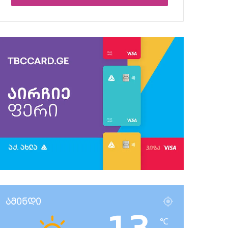
ამინდი
℃