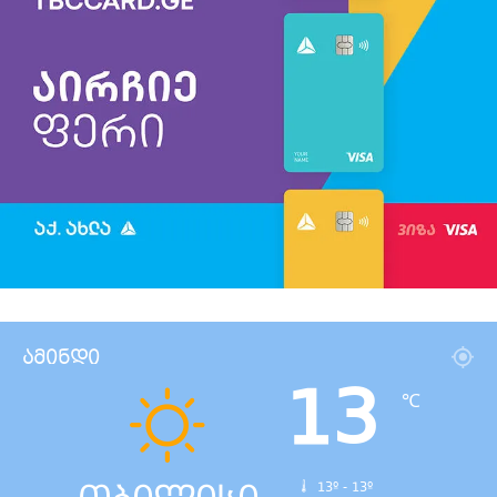
ამინდი
13
℃
13º - 13º