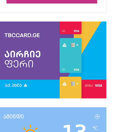
ამინდი
℃