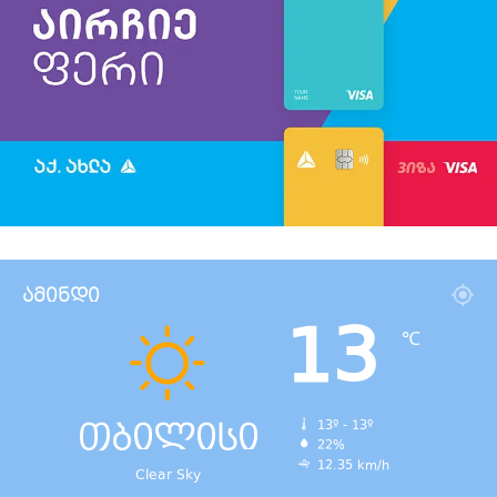
ამინდი
13
℃
თბილისი
13º - 13º
22%
12.35 km/h
Clear Sky