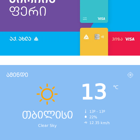
ამინდი
13
℃
თბილისი
13º - 13º
22%
12.35 km/h
Clear Sky