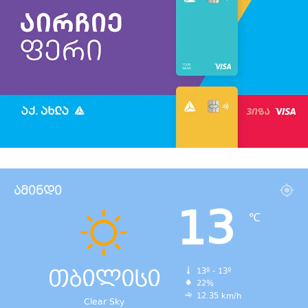
ამინდი
13
℃
თბილისი
13º - 13º
22%
12.35 km/h
Clear Sky