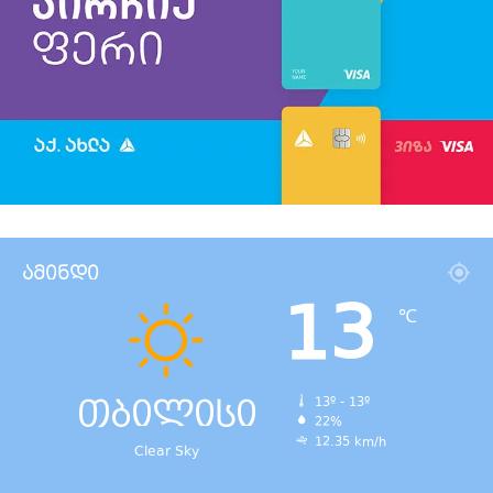
ამინდი
13
℃
თბილისი
13º - 13º
22%
12.35 km/h
Clear Sky