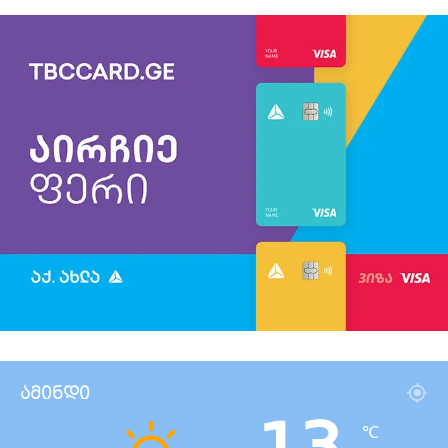
ამინდი
℃