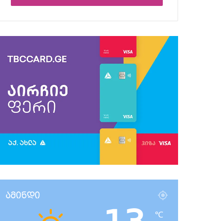
ამინდი
℃