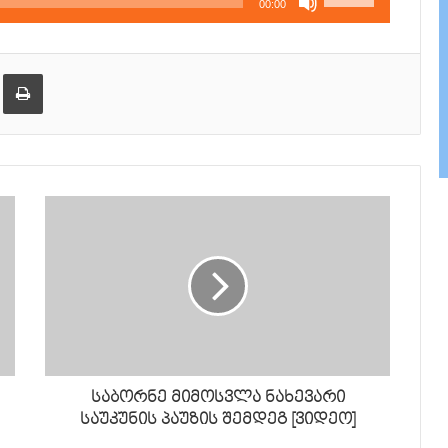
00:00
კლავჲშები
ზემოთ/
ქვემოთ,
ება
ამობეჭვდა
ხმის
დონის
მოსამატებლა
ან
მოსაკლებად.
საბორნე მიმოსვლა ნახევარი
საუკუნის პაუზის შემდეგ [ვიდეო]