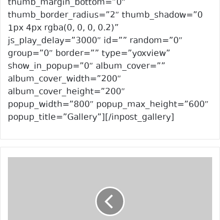
thumb_margin_bottom=”0″
thumb_border_radius=”2″ thumb_shadow=”0
1px 4px rgba(0, 0, 0, 0.2)”
js_play_delay=”3000″ id=”” random=”0″
group=”0″ border=”” type=”yoxview”
show_in_popup=”0″ album_cover=””
album_cover_width=”200″
album_cover_height=”200″
popup_width=”800″ popup_max_height=”600″
popup_title=”Gallery”][/inpost_gallery]