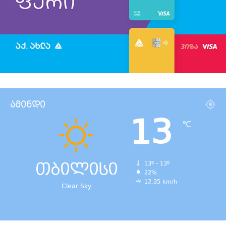
ამინდი
13
℃
თბილისი
13º - 13º
22%
12.35 km/h
Clear Sky