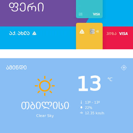
ამინდი
13
℃
თბილისი
13º - 13º
22%
12.35 km/h
Clear Sky