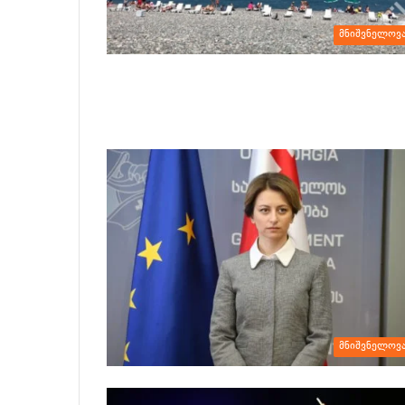
მნიშვნელოვ
მნიშვნელოვ