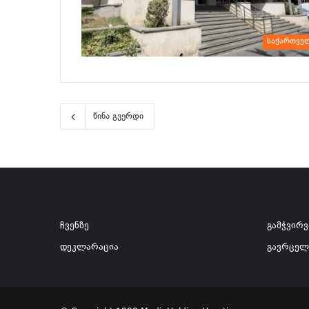
საქართვე
წინა გვერდი
ჩვენზე
გამჭვირ
დეკლარაცია
გავრცელ