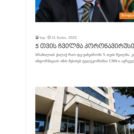
მსოფლ
top
31 მაისი, 2020
5 თვის ჩვილმა კორონავირუსი
ბრაზილიის ქალაქ რიო-დე-ჟანეიროში 5 თვის ჩვილმა, კ
ინფორმაციას ამის შესახებ ტელეკომპანია CNN-ი ავრცე
განაგრძე კითხვა