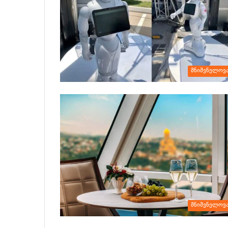
მნიშვნელოვ
მნიშვნელოვ