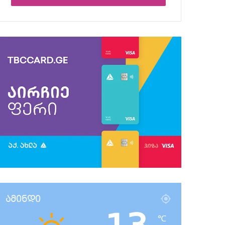
ამინდი
℃