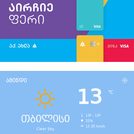
ამინდი
13
℃
თბილისი
13º - 13º
22%
12.35 km/h
Clear Sky