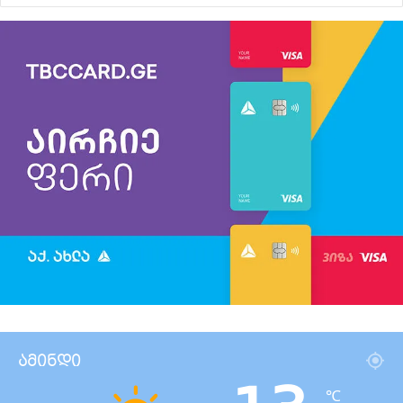
ამინდი
℃