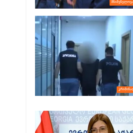
მნიშვნელოვ
კრიმინა