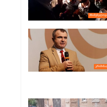
მნიშვნელოვ
კრიმინა