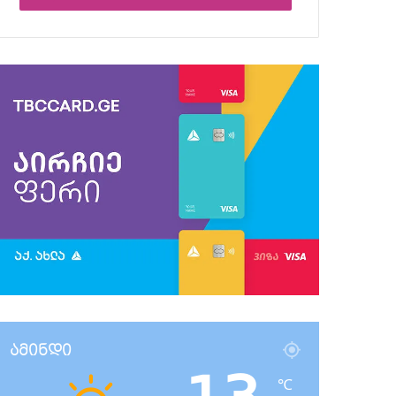
ამინდი
℃