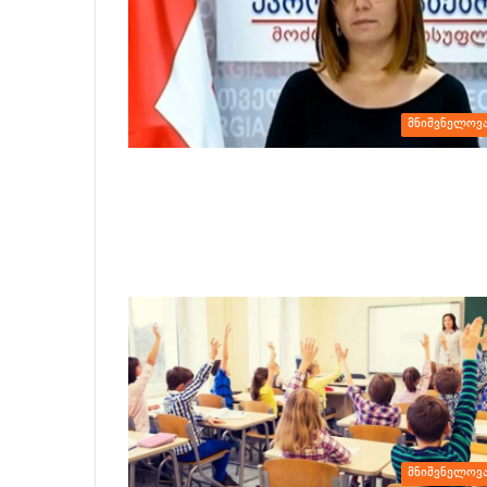
მნიშვნელოვ
მნიშვნელოვ