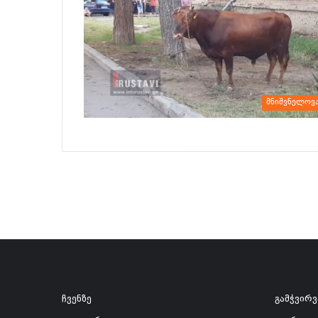
მნიშვნელოვ
ჩვენზე
გამჭვირ