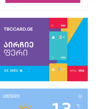
ამინდი
℃