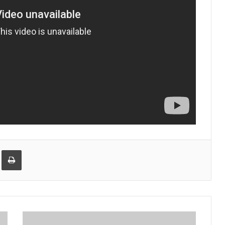
ება
ამობეჭვდა