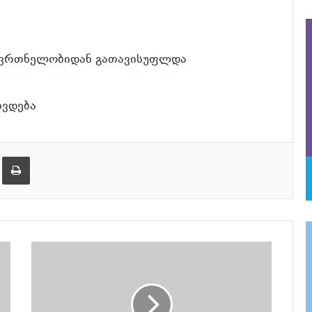
მწვრთნელობიდან გათავისუფლდა
ხვდება
განაგრძე კითხვა
ება
ამობეჭვდა