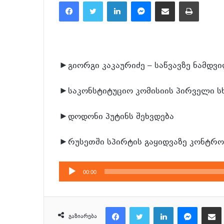
Facebook
Twitter
LinkedIn
Messenger
მეილზე გაზიარება
ამობეჭვდა
►გიორგი კაკაურიძე – საწვავზე ნამდვ
►საკონსტიტუციო კომისიის პირველი ს
►დოდონი პუტინს შეხვდება
►რუსეთში სპირტის გაყიდვაზე კონტრ
აუდიო
00:00
დამკვრელი
Facebook
Twitter
LinkedIn
Messenger
მეილზე გაზიარ
გაზიარება