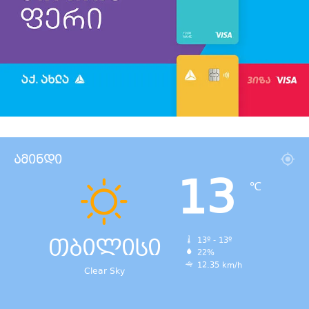
ამინდი
13
℃
თბილისი
13º - 13º
22%
12.35 km/h
Clear Sky