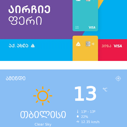
ამინდი
13
℃
თბილისი
13º - 13º
22%
12.35 km/h
Clear Sky