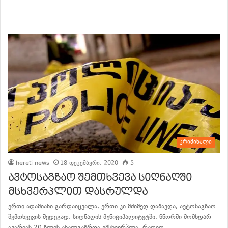
განაგრძე კითხვა
კრიმინალი
hereti news
18 დეკემბერი, 2020
5
ავტოსაგზაო შემთხვევა სიღნაღში
მსხვერპლით დასრულდა
ერთი ადამიანი გარდაიცვალა, ერთი კი მძიმედ დაშავდა, ავტოსაგზაო
შემთხვევის შედეგად, სიღნაღის მუნიციპალიტეტში. წნორში მომხდარ
ავარიას 20 წლის ახალგაზრდა ემსხვერპლა. რადიო…