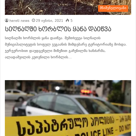
მნიშვნელოვანი
hereti news
29 ივნისი, 2021
5
სიღნაღში ხორბლის ყანა დაიწვა
სიღნაღში ხორბლის ყანა დაიწვა. შემთხვევა სიღნაღის
მუნიციპალიტეტის სოფელ ჯუგაანის მიმდებარე ტერიტორიაზე მოხდა.
ჯერჯერობით დაუდგენელი მიზეზით გაჩენილმა ხანძარმა,
ალადაშვილის კუთვნილი ხორბლის…
განაგრძე კითხვა