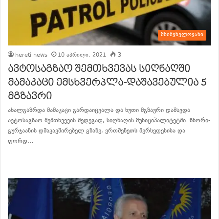
მნიშვნელოვანი
hereti news
10 აპრილი, 2021
3
ავტოსაგზაო შემთხვევას სიღნაღში
მამაკაცი ემსხვერპლა-დაშავებულია 5
მგზავრი
ახალგაზრდა მამაკაცი გარდაიცვალა და ხუთი მგზავრი დაშავდა
ავტოსაგზაო შემთხვევის შედეგად, სიღნაღის მუნიციპალიტეტში. წნორი-
გურჯაანის დმაკავშირებელ გზაზე, ერთმენეთს მერსედესისა და
ფორდ…
განაგრძე კითხვა