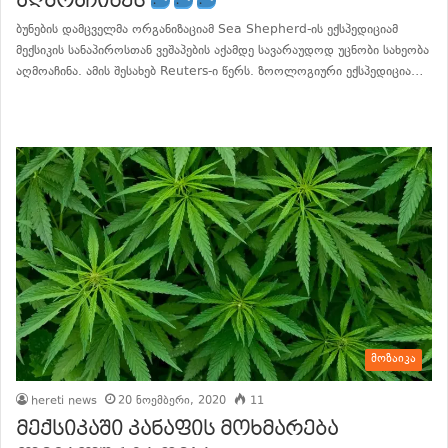
აღმოაჩინეს
ბუნების დამცველმა ორგანიზაციამ Sea Shepherd-ის ექსპედიციამ
მექსიკის სანაპიროსთან ვეშაპების აქამდე სავარაუდოდ უცნობი სახეობა
აღმოაჩინა. ამის შესახებ Reuters-ი წერს. ზოოლოგიური ექსპედიცია…
განაგრძე კითხვა
მოზაიკა
hereti news
20 ნოემბერი, 2020
11
მექსიკაში კანაფის მოხმარება